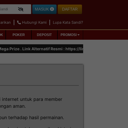
MASUK
DAFTAR
arikan
Hubungi Kami
Lupa Kata Sandi?
OK
POKER
DEPOSIT
PROMOSI
ize . Link Alternatif Resmi : https://linkid.asia/paiza-go https://l
 internet untuk para member
engan aman.
pun terhadap hasil permainan.