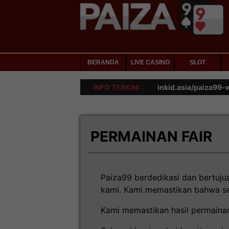
BERANDA
LIVE CASINO
SLOT
 https://linkid.asia/paiza99-link , https://linkid.asia/paiza99-win
INFO TERKINI :
PERMAINAN FAIR
Paiza99 berdedikasi dan bertuj
kami. Kami memastikan bahwa se
Kami memastikan hasil permainan 